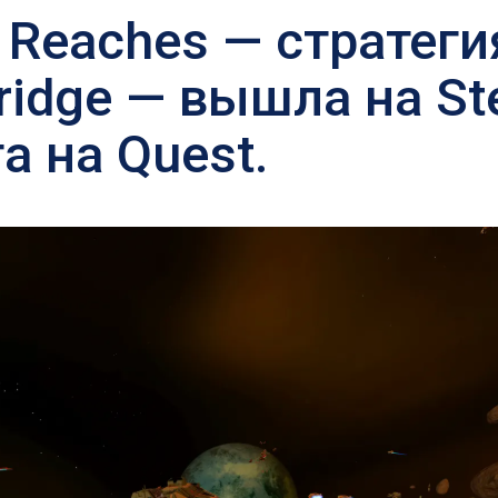
 Reaches — стратеги
ridge — вышла на St
а на Quest.