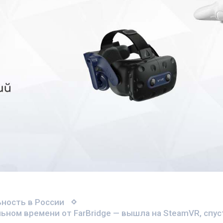
ность в России
льном времени от FarBridge — вышла на SteamVR, спус