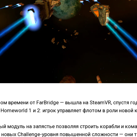
ном времени от FarBridge — вышла на SteamVR, спустя го
omeworld 1 и 2: игрок управляет флотом в роли новой
ный модуль на запястье позволяя строить корабли и ком
и новых Challenge-уровня повышенной сложности — они 