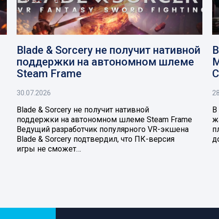
Blade & Sorcery не получит нативной
В
поддержки на автономном шлеме
M
Steam Frame
C
30.07.2026
28
Blade & Sorcery не получит нативной
В
поддержки на автономном шлеме Steam Frame
ж
Ведущий разработчик популярного VR-экшена
п
Blade & Sorcery подтвердил, что ПК-версия
д
игры не сможет…