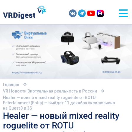
Главная
VR Новости
Виртуальная реальность в России
Healer — новый mixed reality roguelite от ROTU
Entertainment (Eolia) — выйдет 11 декабря эксклюзивно
на Quest 3 и 3S
Healer — новый mixed reality
roguelite от ROTU