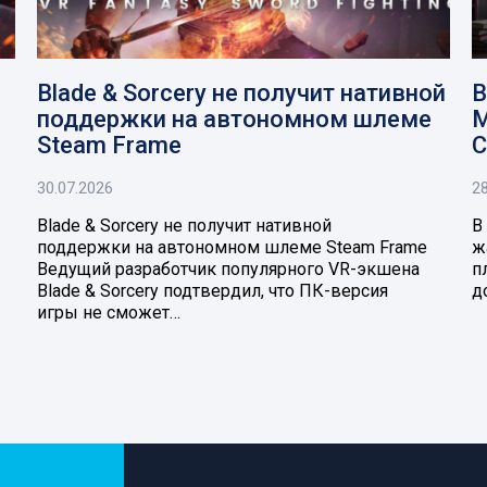
Blade & Sorcery не получит нативной
В
поддержки на автономном шлеме
M
Steam Frame
C
30.07.2026
28
Blade & Sorcery не получит нативной
В
поддержки на автономном шлеме Steam Frame
ж
Ведущий разработчик популярного VR-экшена
п
Blade & Sorcery подтвердил, что ПК-версия
д
игры не сможет…