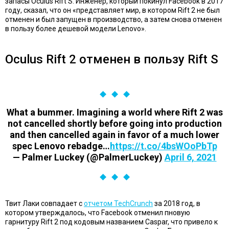
запасы Oculus Rift S. Инженер, который покинул Facebook в 2017
году, сказал, что он «представляет мир, в котором Rift 2 не был
отменен и был запущен в производство, а затем снова отменен
в пользу более дешевой модели Lenovo».
Oculus Rift 2 отменен в пользу Rift S
What a bummer. Imagining a world where Rift 2 was
not cancelled shortly before going into production
and then cancelled again in favor of a much lower
spec Lenovo rebadge…
https://t.co/4bsWOoPbTp
— Palmer Luckey (@PalmerLuckey)
April 6, 2021
Твит Лаки совпадает с
отчетом TechCrunch
за 2018 год, в
котором утверждалось, что Facebook отменил пновую
гарнитуру Rift 2 под кодовым названием Caspar, что привело к