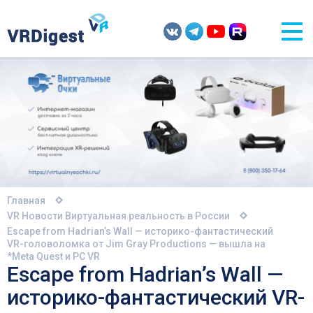
Главная
VR Новости
Виртуальная реальность в России
Escape from Hadrian’s Wall — историко-фантастический
VR-головоломка от Jim Gray Productions — вышла на
*Meta Quest и PC VR
Escape from Hadrian’s Wall —
историко-фантастический VR-