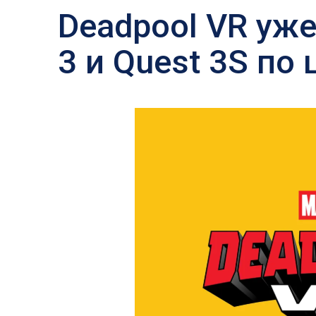
Deadpool VR уж
3 и Quest 3S по