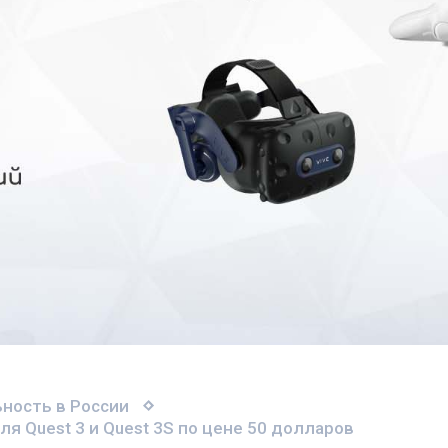
ность в России
я Quest 3 и Quest 3S по цене 50 долларов