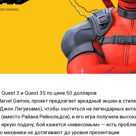
Quest 3 и Quest 3S по цене 50 долларов
arvel Games, проект предлагает аркадный экшен в стиле
жон Легуизамо), чтобы охотиться на легендарных антаг
(вместо Райана Рейнольдса), и его игра получила высок
 яркую подачу, бой кажется «невесомым» — есть пробле
но механики не дотягивают до уровня презентации.