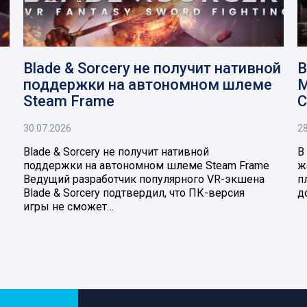
Blade & Sorcery не получит нативной
В
поддержки на автономном шлеме
M
Steam Frame
C
30.07.2026
28
Blade & Sorcery не получит нативной
В
поддержки на автономном шлеме Steam Frame
ж
Ведущий разработчик популярного VR-экшена
п
Blade & Sorcery подтвердил, что ПК-версия
д
игры не сможет…