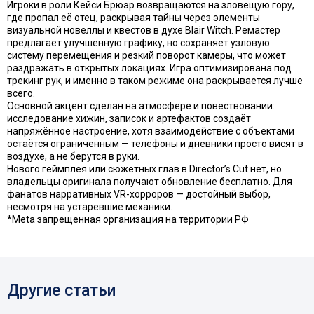
Игроки в роли Кейси Брюэр возвращаются на зловещую гору,
где пропал её отец, раскрывая тайны через элементы
визуальной новеллы и квестов в духе Blair Witch. Ремастер
предлагает улучшенную графику, но сохраняет узловую
систему перемещения и резкий поворот камеры, что может
раздражать в открытых локациях. Игра оптимизирована под
трекинг рук, и именно в таком режиме она раскрывается лучше
всего.
Основной акцент сделан на атмосфере и повествовании:
исследование хижин, записок и артефактов создаёт
напряжённое настроение, хотя взаимодействие с объектами
остаётся ограниченным — телефоны и дневники просто висят в
воздухе, а не берутся в руки.
Нового геймплея или сюжетных глав в Director’s Cut нет, но
владельцы оригинала получают обновление бесплатно. Для
фанатов нарративных VR-хорроров — достойный выбор,
несмотря на устаревшие механики.
*Meta запрещенная организация на территории РФ
Другие статьи