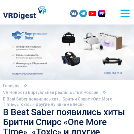
Главная
VR Новости
Виртуальная реальность в России
В Beat Saber появились хиты Бритни Спирс «One More
Time», «Toxic» и другие лучшие её песни
В Beat Saber появились хиты
Бритни Спирс «One More
Time», «Toxic» и другие