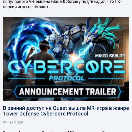
популярного VR-экшена Blade & Sorcery подтвердил, что ПК-
версия игры не сможет…
В ранний доступ на Quest вышла MR-игра в жанре
Tower Defense Cybercore Protocol
28.07.2026