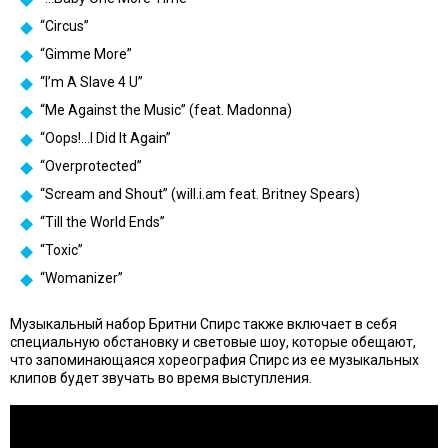
“Circus”
“Gimme More”
“I’m A Slave 4 U”
“Me Against the Music” (feat. Madonna)
“Oops!…I Did It Again”
“Overprotected”
“Scream and Shout” (will.i.am feat. Britney Spears)
“Till the World Ends”
“Toxic”
“Womanizer”
Музыкальный набор Бритни Спирс также включает в себя
специальную обстановку и световые шоу, которые обещают,
что запоминающаяся хореография Спирс из ее музыкальных
клипов будет звучать во время выступления.