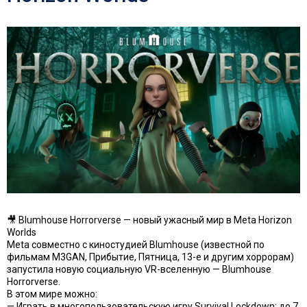
🎥 Blumhouse Horrorverse — новый ужасный мир в Meta Horizon
Worlds
Meta совместно с киностудией Blumhouse (известной по
фильмам M3GAN, Прибытие, Пятница, 13-е и другим хоррорам)
запустила новую социальную VR-вселенную — Blumhouse
Horrorverse.
В этом мире можно:
— Играть в многопользовательскую игру Survival Lockdown: до 7