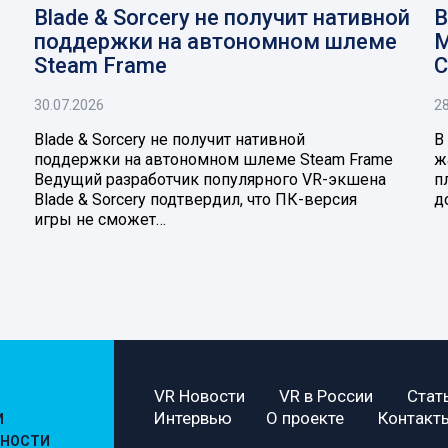
Blade & Sorcery не получит нативной
В
поддержки на автономном шлеме
M
Steam Frame
C
30.07.2026
28
Blade & Sorcery не получит нативной
В
поддержки на автономном шлеме Steam Frame
ж
Ведущий разработчик популярного VR-экшена
п
Blade & Sorcery подтвердил, что ПК-версия
д
игры не сможет…
VR Новости
VR в России
Стат
Интервью
О проекте
Контакт
И
ЬНОСТИ