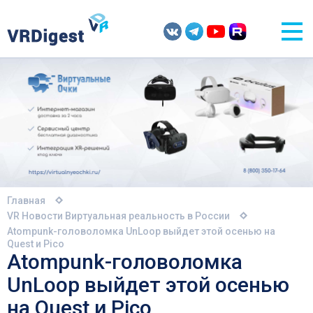
Главная
VR Новости
Виртуальная реальность в России
Atompunk-головоломка UnLoop выйдет этой осенью на
Quest и Pico
Atompunk-головоломка
UnLoop выйдет этой осенью
на Quest и Pico