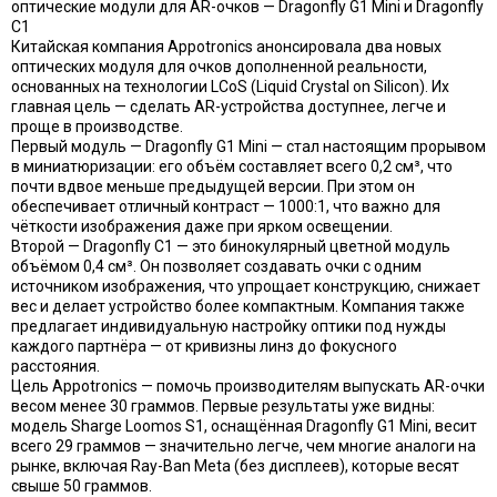
оптические модули для AR-очков — Dragonfly G1 Mini и Dragonfly
C1
Китайская компания Appotronics анонсировала два новых
оптических модуля для очков дополненной реальности,
основанных на технологии LCoS (Liquid Crystal on Silicon). Их
главная цель — сделать AR-устройства доступнее, легче и
проще в производстве.
Первый модуль — Dragonfly G1 Mini — стал настоящим прорывом
в миниатюризации: его объём составляет всего 0,2 см³, что
почти вдвое меньше предыдущей версии. При этом он
обеспечивает отличный контраст — 1000:1, что важно для
чёткости изображения даже при ярком освещении.
Второй — Dragonfly C1 — это бинокулярный цветной модуль
объёмом 0,4 см³. Он позволяет создавать очки с одним
источником изображения, что упрощает конструкцию, снижает
вес и делает устройство более компактным. Компания также
предлагает индивидуальную настройку оптики под нужды
каждого партнёра — от кривизны линз до фокусного
расстояния.
Цель Appotronics — помочь производителям выпускать AR-очки
весом менее 30 граммов. Первые результаты уже видны:
модель Sharge Loomos S1, оснащённая Dragonfly G1 Mini, весит
всего 29 граммов — значительно легче, чем многие аналоги на
рынке, включая Ray-Ban Meta (без дисплеев), которые весят
свыше 50 граммов.