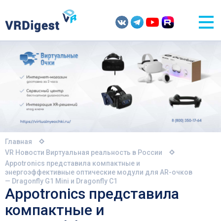
Главная
VR Новости
Виртуальная реальность в России
Appotronics представила компактные и
энергоэффективные оптические модули для AR-очков
— Dragonfly G1 Mini и Dragonfly C1
Appotronics представила
компактные и