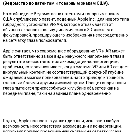
(
Ведомство по патентам и товарным знакам США)
.
На этой неделе Ведомство по патентам и товарным знакам
США опубликовало патент, поданный Apple Inc., для нового типа
гибридного устройства VR/AR, которое отказывается от
обычных экранов в пользу динамического 3D-дисплея с
фокусировкой, проецирующего изображения непосредственно
на сетчатку глаза пользователя.
Apple считает, что современное оборудование VR и AR может
быть ответственно за все виды ненужного напряжения глаз в
результате «несоответствия аккомодации-конвергенции»,
проблемы, которая возникает, когда система VR или AR создает
виртуальный контент, не соответствующий фокусной глубине,
ожидаемой мозгом пользователей, часто приводя к тошноте,
головным болям и другим дискомфортам. Проще говоря, ваши
глаза пытаются приспособиться к глубине объектов как на
переднем плане, так и на заднем плане одновременно.
Подход Apple полностью удалит дисплеи, исключив любую
возможность несоответствия аккомодации и конвергенции,
используя прямую проекционную систему на сетчатку глаза