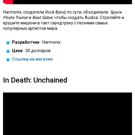
Harmonix, создатели
Rock Band
, по сути, объединили
Space
Pirate Trainer
и
Beat Saber,
чтобы создать Audica. Стреляйте и
крушите мишени в такт саундтреку с песнями самых
популярных артистов мира.
Разработчик
: Harmonix
Цена
: 30 долларов
Ссылка на
магазин
In Death: Unchained