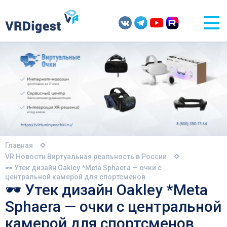
Главная
VR Новости
Виртуальная реальность в России
🕶 Утек дизайн Oakley *Meta Sphaera — очки с
центральной камерой для спортсменов
🕶 Утек дизайн Oakley *Meta
Sphaera — очки с центральной
камерой для спортсменов