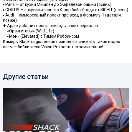
▪️ Paris — от кухни Мишлен до Эйфелевой башни (осень)
▪️ CORTIS — закулисье нового K-pop бойз-бэнда от BIGHIT (осень)
▪️ Audi — иммерсивный проект про вход в Формулу-1 (детали
позже)
➕ Apple добавит новые эпизоды своих сериалов:
— «Орангутаны» (Wild Life)
— «Мэн» (Elevated) с Тимом Роббинсом
Камеры Blackmagic теперь позволяют снимать такие видео
всем — библиотека Vision Pro растёт стремительно!
Другие статьи