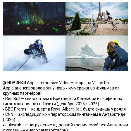
🎬 НОВИНКИ Apple Immersive Video — скоро на Vision Pro!
Apple анонсировала волну новых иммерсивных фильмов от
крупных партнёров:
▪️ Red Bull — ски-экстрим в Британской Колумбии и серфинг на
гигантских волнах в Тахити (декабрь 2025 / 2026)
▪️ BBC Proms — концерт в Royal Albert Hall, будто сидишь у рояля
▪️ CNN — экспедиция к императорским пингвинам в Антарктиде
(2026)
▪️ Julaymba — погружение в древний тропический лес Австралии
с коренными народами (октябрь)